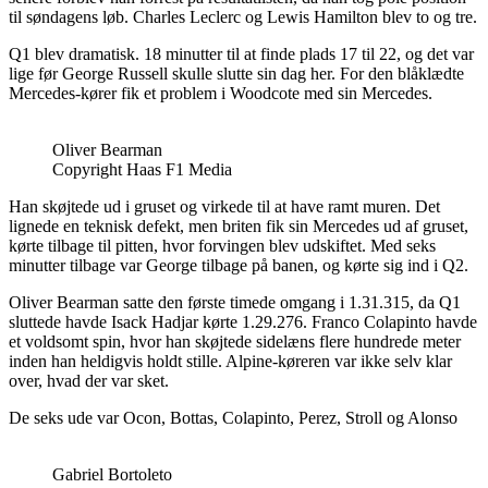
til søndagens løb. Charles Leclerc og Lewis Hamilton blev to og tre.
Q1 blev dramatisk. 18 minutter til at finde plads 17 til 22, og det var
lige før George Russell skulle slutte sin dag her. For den blåklædte
Mercedes-kører fik et problem i Woodcote med sin Mercedes.
Oliver Bearman
Copyright Haas F1 Media
Han skøjtede ud i gruset og virkede til at have ramt muren. Det
lignede en teknisk defekt, men briten fik sin Mercedes ud af gruset,
kørte tilbage til pitten, hvor forvingen blev udskiftet. Med seks
minutter tilbage var George tilbage på banen, og kørte sig ind i Q2.
Oliver Bearman satte den første timede omgang i 1.31.315, da Q1
sluttede havde Isack Hadjar kørte 1.29.276. Franco Colapinto havde
et voldsomt spin, hvor han skøjtede sidelæns flere hundrede meter
inden han heldigvis holdt stille. Alpine-køreren var ikke selv klar
over, hvad der var sket.
De seks ude var Ocon, Bottas, Colapinto, Perez, Stroll og Alonso
Gabriel Bortoleto