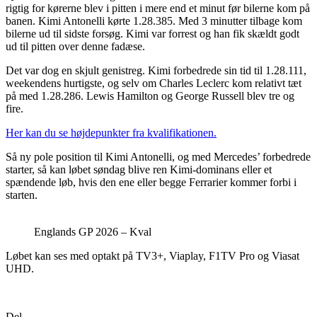
rigtig for kørerne blev i pitten i mere end et minut før bilerne kom på
banen. Kimi Antonelli kørte 1.28.385. Med 3 minutter tilbage kom
bilerne ud til sidste forsøg. Kimi var forrest og han fik skældt godt
ud til pitten over denne fadæse.
Det var dog en skjult genistreg. Kimi forbedrede sin tid til 1.28.111,
weekendens hurtigste, og selv om Charles Leclerc kom relativt tæt
på med 1.28.286. Lewis Hamilton og George Russell blev tre og
fire.
Her kan du se højdepunkter fra kvalifikationen.
Så ny pole position til Kimi Antonelli, og med Mercedes’ forbedrede
starter, så kan løbet søndag blive ren Kimi-dominans eller et
spændende løb, hvis den ene eller begge Ferrarier kommer forbi i
starten.
Englands GP 2026 – Kval
Løbet kan ses med optakt på TV3+, Viaplay, F1TV Pro og Viasat
UHD.
Del