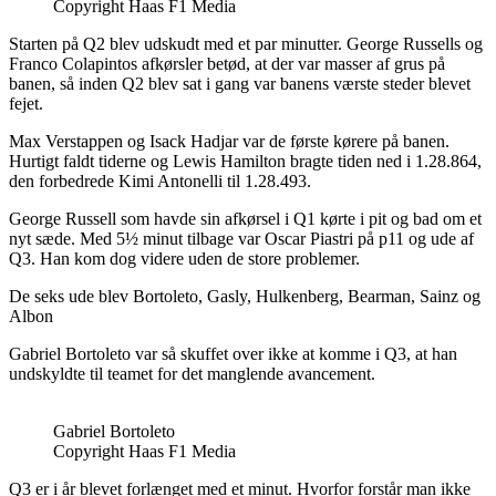
Copyright Haas F1 Media
Starten på Q2 blev udskudt med et par minutter. George Russells og
Franco Colapintos afkørsler betød, at der var masser af grus på
banen, så inden Q2 blev sat i gang var banens værste steder blevet
fejet.
Max Verstappen og Isack Hadjar var de første kørere på banen.
Hurtigt faldt tiderne og Lewis Hamilton bragte tiden ned i 1.28.864,
den forbedrede Kimi Antonelli til 1.28.493.
George Russell som havde sin afkørsel i Q1 kørte i pit og bad om et
nyt sæde. Med 5½ minut tilbage var Oscar Piastri på p11 og ude af
Q3. Han kom dog videre uden de store problemer.
De seks ude blev Bortoleto, Gasly, Hulkenberg, Bearman, Sainz og
Albon
Gabriel Bortoleto var så skuffet over ikke at komme i Q3, at han
undskyldte til teamet for det manglende avancement.
Gabriel Bortoleto
Copyright Haas F1 Media
Q3 er i år blevet forlænget med et minut. Hvorfor forstår man ikke