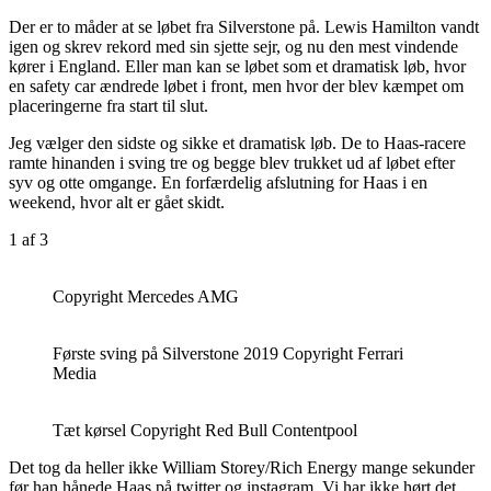
Der er to måder at se løbet fra Silverstone på. Lewis Hamilton vandt
igen og skrev rekord med sin sjette sejr, og nu den mest vindende
kører i England. Eller man kan se løbet som et dramatisk løb, hvor
en safety car ændrede løbet i front, men hvor der blev kæmpet om
placeringerne fra start til slut.
Jeg vælger den sidste og sikke et dramatisk løb. De to Haas-racere
ramte hinanden i sving tre og begge blev trukket ud af løbet efter
syv og otte omgange. En forfærdelig afslutning for Haas i en
weekend, hvor alt er gået skidt.
1
af 3
Copyright Mercedes AMG
Første sving på Silverstone 2019 Copyright Ferrari
Media
Tæt kørsel Copyright Red Bull Contentpool
Det tog da heller ikke William Storey/Rich Energy mange sekunder
før han hånede Haas på twitter og instagram. Vi har ikke hørt det