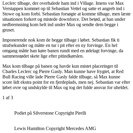
Leclerc tilbage, der overhalede ham ind i Village. Imens var Max
Verstappen kommet op til Sebastian Vettel og satte et angreb ind i
Stowe og kom forbi. Sebastian forsøgte at komme tilbage, men læste
situationen forkert og mistede downforce. Det betød, at han under
nedbremsning kom helt ind under Max og sendte dem begge i
gruset.
Imponerende nok kom de begge tilbage i løbet. Sebastian fik ti
strafsekunder og måtte en tur i pit efter en ny forvinge. En hel
omgang måtte han køre banen rundt med en ødelagt forvinge, da
sammenstødet skete lige efter pitindkørslen.
Max kom tilbage på banen og havde kun mistet placeringer til
Charles Leclerc og Pierre Gasly. Man kunne have frygtet, at Red
Bull Racing ville lade Pierre Gasly falde tilbage, så Max kunne
score lidt ekstra point for en fjerdeplads, men nej. Sebastian var efter
løbet ovre og undskylde til Max og tog det fulde ansvar for uheldet.
1
af 3
Podiet på Silverstone Copyright Pirelli
Lewis Hamilton Copyright Mercedes AMG