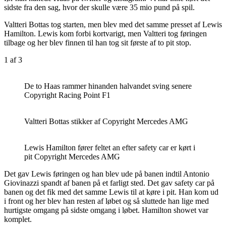
sidste fra den sag, hvor der skulle være 35 mio pund på spil.
Valtteri Bottas tog starten, men blev med det samme presset af Lewis
Hamilton. Lewis kom forbi kortvarigt, men Valtteri tog føringen
tilbage og her blev finnen til han tog sit første af to pit stop.
1
af 3
De to Haas rammer hinanden halvandet sving senere
Copyright Racing Point F1
Valtteri Bottas stikker af Copyright Mercedes AMG
Lewis Hamilton fører feltet an efter safety car er kørt i
pit Copyright Mercedes AMG
Det gav Lewis føringen og han blev ude på banen indtil Antonio
Giovinazzi spandt af banen på et farligt sted. Det gav safety car på
banen og det fik med det samme Lewis til at køre i pit. Han kom ud
i front og her blev han resten af løbet og så sluttede han lige med
hurtigste omgang på sidste omgang i løbet. Hamilton showet var
komplet.