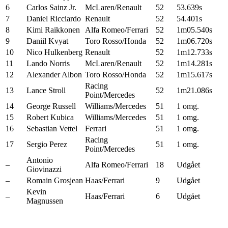
6
Carlos Sainz Jr.
McLaren/Renault
52
53.639s
7
Daniel Ricciardo
Renault
52
54.401s
8
Kimi Raikkonen
Alfa Romeo/Ferrari
52
1m05.540s
9
Daniil Kvyat
Toro Rosso/Honda
52
1m06.720s
10
Nico Hulkenberg
Renault
52
1m12.733s
11
Lando Norris
McLaren/Renault
52
1m14.281s
12
Alexander Albon
Toro Rosso/Honda
52
1m15.617s
Racing
13
Lance Stroll
52
1m21.086s
Point/Mercedes
14
George Russell
Williams/Mercedes
51
1 omg.
15
Robert Kubica
Williams/Mercedes
51
1 omg.
16
Sebastian Vettel
Ferrari
51
1 omg.
Racing
17
Sergio Perez
51
1 omg.
Point/Mercedes
Antonio
–
Alfa Romeo/Ferrari
18
Udgået
Giovinazzi
–
Romain Grosjean
Haas/Ferrari
9
Udgået
Kevin
–
Haas/Ferrari
6
Udgået
Magnussen