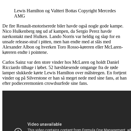
Lewis Hamilton og Valtteri Bottas Copyright Mercedes
AMG
De fire Renault-motoriserede biler havde også nogle gode kampe.
Nico Hulkenberg røg ud af kampen, da Sergio Perez havde
nærkontakt med Hulken. Lando Norris var heldig og slap for en
unsafe release-straf i pitten, men han endte med at slås med
Alexander Albon og hverken Toro Rosso-køreren eller McLaren-
køreren endte i pointene.
Carlos Sainz var den store vinder hos McLaren og holdt Daniel
Ricciardo tilbage i løbet. 52 hæsblæsende omgange fra de røde
lamper slukkede kørte Lewis Hamilton over målstregen. En fortjent
vinder og på Silverstone er han så meget nede med sine fans, at han
efter podieceremonien crowdsurfede sine fans.