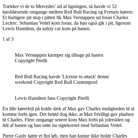
Trækker vi de to Mercedes’ ud af ligningen, så havde vi 52
hæsblæsende omgange mellem Red Bull Racing og Ferraris kørere.
Et hurtigere pit stop i pitten fik Max Verstappen ud foran Charles
Leclerc. Sebastian Vettel kom foran, da han også gik i pit, ligesom
Lewis Hamilton, da safety car kom på banen.
1
af 3
Max Verstappen kæmper sig tilbage på banen
Copyright Pirelli
Red Bull Racing havde 'License to attack' denne
weekend Copyright Red Bull Contentpool
Lewis Hamilton fans Copyright Pirelli
En lille kørerfejl på kolde dæk af Max gav Charles muligheden til at
komme forbi igen. Det betød dog ikke, at Max frivilligt gav pladsen
til Charles. Flere omgange senere kom Max forbi på ydersiden og
lidt af banen og han satte nu sigtekornet mod Sebastian Vettel.
Pierre Gasly kørte et flot løb, men han kunne ikke holde Charles