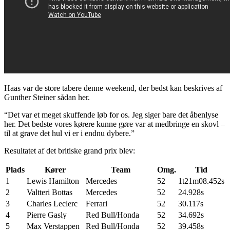
Haas var de store tabere denne weekend, der bedst kan beskrives af
Gunther Steiner sådan her.
“Det var et meget skuffende løb for os. Jeg siger bare det åbenlyse
her. Det bedste vores kørere kunne gøre var at medbringe en skovl –
til at grave det hul vi er i endnu dybere.”
Resultatet af det britiske grand prix blev:
Plads
Kører
Team
Omg.
Tid
1
Lewis Hamilton
Mercedes
52
1t21m08.452s
2
Valtteri Bottas
Mercedes
52
24.928s
3
Charles Leclerc
Ferrari
52
30.117s
4
Pierre Gasly
Red Bull/Honda
52
34.692s
5
Max Verstappen
Red Bull/Honda
52
39.458s