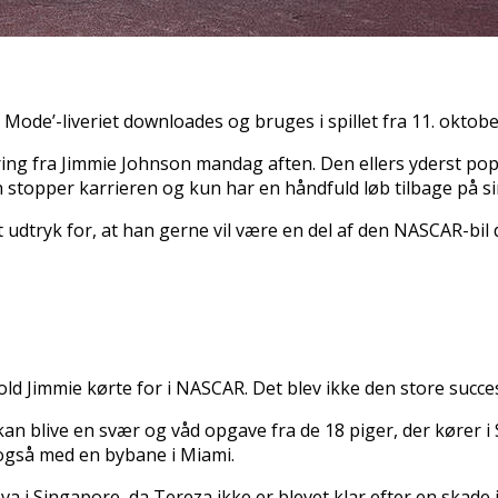
re Mode’-liveriet downloades og bruges i spillet fra 11. oktobe
ring fra Jimmie Johnson mandag aften. Den ellers yderst po
n stopper karrieren og kun har en håndfuld løb tilbage på si
 udtryk for, at han gerne vil være en del af den NASCAR-bil
old Jimmie kørte for i NASCAR. Det blev ikke den store succe
n blive en svær og våd opgave fra de 18 piger, der kører i 
 også med en bybane i Miami.
a i Singapore, da Tereza ikke er blevet klar efter en skad