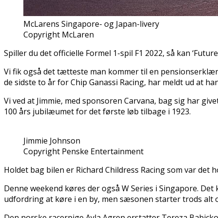
McLarens Singapore- og Japan-livery
Copyright McLaren
Spiller du det officielle Formel 1-spil F1 2022, så kan ‘Futu
Vi fik også det tætteste man kommer til en pensionserklæ
de sidste to år for Chip Ganassi Racing, har meldt ud at ha
Vi ved at Jimmie, med sponsoren Carvana, bag sig har givet
100 års jubilæumet for det første løb tilbage i 1923.
Jimmie Johnson
Copyright Penske Entertainment
Holdet bag bilen er Richard Childress Racing som var det h
Denne weekend køres der også W Series i Singapore. Det ka
udfordring at køre i en by, men sæsonen starter trods alt
Den norske racerpige Ayla Agren erstatter Tereza Babickov