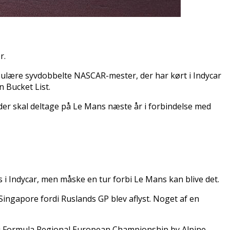
r.
pulære syvdobbelte NASCAR-mester, der har kørt i Indycar
n Bucket List.
 der skal deltage på Le Mans næste år i forbindelse med
s i Indycar, men måske en tur forbi Le Mans kan blive det.
Singapore fordi Ruslands GP blev aflyst. Noget af en
e i Formula Regional European Championship by Alpine.