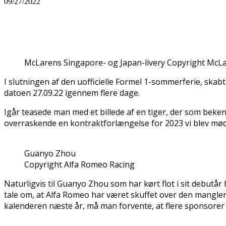
09/27/2022
Del
McLarens Singapore- og Japan-livery Copyright McL
I slutningen af den uofficielle Formel 1-sommerferie, skabt
datoen 27.09.22 igennem flere dage.
Igår teasede man med et billede af en tiger, der som beken
overraskende en kontraktforlængelse for 2023 vi blev mø
Guanyo Zhou
Copyright Alfa Romeo Racing
Naturligvis til Guanyo Zhou som har kørt flot i sit debu
tale om, at Alfa Romeo har været skuffet over den mangle
kalenderen næste år, må man forvente, at flere sponsorer 