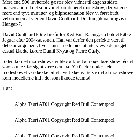
Mere end 500 inviterede gæster blev vidner til dagens sidste
præsentation. I det som var et kombineret modeshow, der varede
mere end tyve minutter, og bilpræsentation blev vi først budt
velkommen af værten David Coulthard. Det foregik naturligvis i
Hangar-7.
David Coulthard kørte fire år for Red Bull Racing, da holdet købte
Jaguar efter 2004-sæsonen. Han var derfor den perfekte vært til
dette arrangement, hvor han startede med at interviewe de meget
casual klædte kørere Daniil Kvyat og Pierre Gasly.
Siden kom et modeshow, der blev afbrudt af noget lasershow på det
som skulle vise sig at være den nye AT01, der under hele
modeshowet var dækket af et hvidt klæde. Sidste del af modeshowet
kom modellerne ind i det som lignede teamtøj.
1
af 5
Alpha Tauri AT01 Copyright Red Bull Contentpool
Alpha Tauri AT01 Copyright Red Bull Contentpool
Alpha Tauri AT01 Copyright Red Bull Contentpool