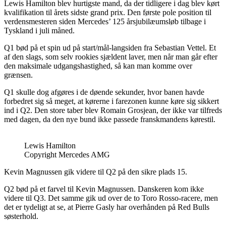
Lewis Hamilton blev hurtigste mand, da der tidligere i dag blev kørt
kvalifikation til årets sidste grand prix. Den første pole position til
verdensmesteren siden Mercedes’ 125 årsjubilæumsløb tilbage i
Tyskland i juli måned.
Q1 bød på et spin ud på start/mål-langsiden fra Sebastian Vettel. Et
af den slags, som selv rookies sjældent laver, men når man går efter
den maksimale udgangshastighed, så kan man komme over
grænsen.
Q1 skulle dog afgøres i de døende sekunder, hvor banen havde
forbedret sig så meget, at kørerne i farezonen kunne køre sig sikkert
ind i Q2. Den store taber blev Romain Grosjean, der ikke var tilfreds
med dagen, da den nye bund ikke passede franskmandens kørestil.
Lewis Hamilton
Copyright Mercedes AMG
Kevin Magnussen gik videre til Q2 på den sikre plads 15.
Q2 bød på et farvel til Kevin Magnussen. Danskeren kom ikke
videre til Q3. Det samme gik ud over de to Toro Rosso-racere, men
det er tydeligt at se, at Pierre Gasly har overhånden på Red Bulls
søsterhold.