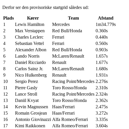
Derfor ser den provisoriske startgrid således ud:
Plads
Kører
Team
Afstand
1
Lewis Hamilton
Mercedes
1m34.779s
2
Max Verstappen
Red Bull/Honda
0.360s
3
Charles Leclerc
Ferrari
0.440s
4
Sebastian Vettel
Ferrari
0.560s
5
Alexander Albon
Red Bull/Honda
0.903s
6
Lando Norris
McLaren/Renault
1.657s
7
Daniel Ricciardo
Renault
1.677s
8
Carlos Sainz Jr.
McLaren/Renault
1.680s
9
Nico Hulkenberg
Renault
1.931s
10
Sergio Perez
Racing Point/Mercedes
2.276s
11
Pierre Gasly
Toro Rosso/Honda
2.310s
12
Lance Stroll
Racing Point/Mercedes
2.324s
13
Daniil Kvyat
Toro Rosso/Honda
2.362s
14
Kevin Magnussen
Haas/Ferrari
2.475s
15
Romain Grosjean
Haas/Ferrari
3.272s
16
Antonio Giovinazzi
Alfa Romeo/Ferrari
3.335s
17
Kimi Raikkonen
Alfa Romeo/Ferrari
3.604s